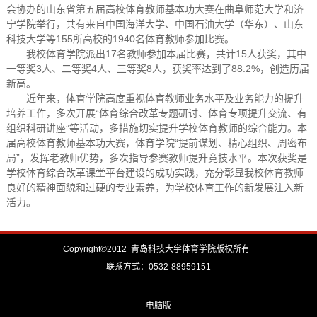
会协办的山东省第五届高校体育教师基本功大赛在曲阜师范大学和济
宁学院举行，共有来自中国海洋大学、中国石油大学（华东）、山东
科技大学等155所高校的1940名体育教师参加比赛。
我校体育学院派出17名教师参加本届比赛，共计15人获奖，其中
一等奖3人、二等奖4人、三等奖8人，获奖率达到了88.2%，创造历届
新高。
近年来，体育学院高度重视体育教师业务水平及业务能力的提升
培养工作，多次开展“体育综合改革专题研讨、体育专项提升交流、有
组织科研讲座”等活动，多措施切实提升学校体育教师的综合能力。本
届高校体育教师基本功大赛，体育学院“提前谋划、精心组织、周密布
局”，发挥老教师优势，多次指导参赛教师提升竞技水平。本次获奖是
学校体育综合改革课堂平台建设的成功实践，充分彰显我校体育教师
良好的精神面貌和过硬的专业素养，为学校体育工作的新发展注入新
活力。
Copyright©2012 青岛科技大学体育学院版权所有
联系方式：0532-88959151
电脑版