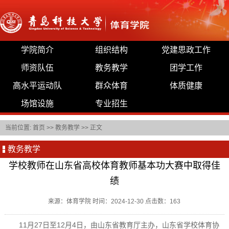
学院简介
组织结构
党建思政工作
师资队伍
教务教学
团学工作
高水平运动队
群众体育
体质健康
场馆设施
专业招生
当前位置:
首页
>>
教务教学
>> 正文
教务教学
学校教师在山东省高校体育教师基本功大赛中取得佳
绩
来源：体育学院 时间：2024-12-30 点击数：
163
11月27日至12月4日，由山东省教育厅主办，山东省学校体育协