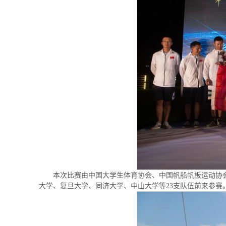
本次比赛由中国大学生体育协会、中国帆船帆板运动协
大学、复旦大学、同济大学、中山大学等23支队伍前来参