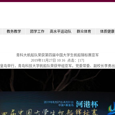
教务教学
团学工作
高水平运动队
群众体育
体质健康
青科大帆船队荣获第四届中国大学生帆船锦标赛亚军
2019年11月27日 10:16 点击：[
17
]
北秦皇岛举行，青岛科技大学帆船队荣获甲组亚军。党委常委、副校长李勇