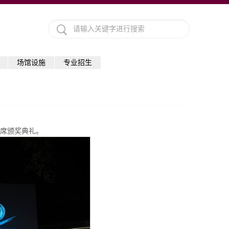
场馆设施
专业招生
出席颁奖典礼。