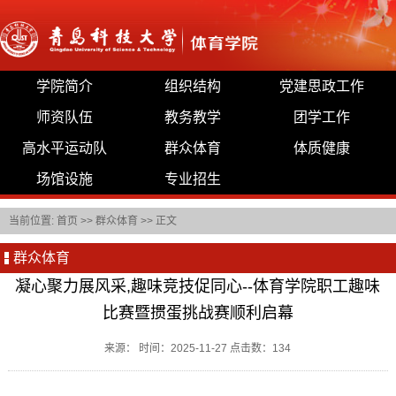
学院简介
组织结构
党建思政工作
师资队伍
教务教学
团学工作
高水平运动队
群众体育
体质健康
场馆设施
专业招生
当前位置:
首页
>>
群众体育
>> 正文
群众体育
凝心聚力展风采,趣味竞技促同心--体育学院职工趣味
比赛暨掼蛋挑战赛顺利启幕
来源： 时间：2025-11-27 点击数：
134