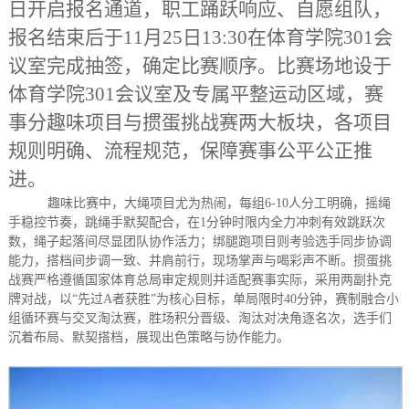
日开启报名通道，职工踊跃响应、自愿组队，
报名结束后于11月25日13:30在体育学院301会
议室完成抽签，确定比赛顺序。比赛场地设于
体育学院301会议室及专属平整运动区域，赛
事分趣味项目与掼蛋挑战赛两大板块，各项目
规则明确、流程规范，保障赛事公平公正推
进。
趣味比赛中，大绳项目尤为热闹，每组
6-10人分工明确，摇绳
手稳控节奏，跳绳手默契配合，在1分钟时限内全力冲刺有效跳跃次
数，绳子起落间尽显团队协作活力；绑腿跑项目则考验选手同步协调
能力，搭档间步调一致、并肩前行，现场掌声与喝彩声不断。掼蛋挑
战赛严格遵循国家体育总局审定规则并适配赛事实际，采用两副扑克
牌对战，以“先过A者获胜”为核心目标，单局限时40分钟，赛制融合小
组循环赛与交叉淘汰赛，胜场积分晋级、淘汰对决角逐名次，选手们
沉着布局、默契搭档，展现出色策略与协作能力。