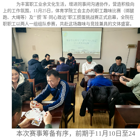
为丰富职工业余文化生活，增进同事间沟通协作，营造积极向
上的工作氛围，
11月25日，体育学院工会主办的职工趣味比赛（绑腿
跑、大绳等）及“‘掼’军·同心致远”职工掼蛋挑战赛正式启幕，全院在
职职工以两人一组组队参赛，共赴这场趣味与竞技兼具的文体盛宴。
本次赛事筹备有序，前期于
11月10日至24