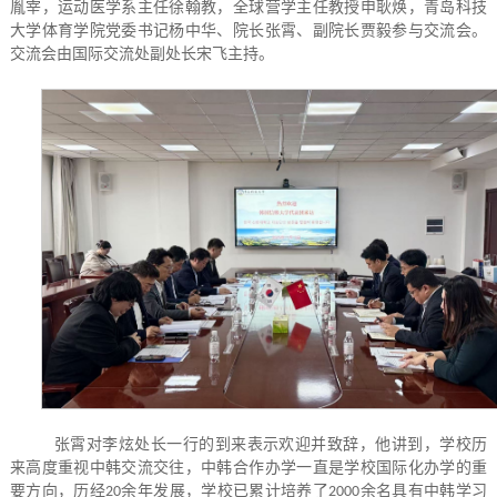
胤宰，运动医学系主任徐翰教，全球营学主任教授申耿焕，青岛科技
大学体育学院党委书记杨中华、院长张霄、副院长贾毅参与交流会。
交流会由国际交流处副处长宋飞主持。
张霄对李炫处长一行的到来表示欢迎并致辞，他讲到，学校历
来高度重视中韩交流交往，中韩合作办学一直是学校国际化办学的重
要方向，历经
余年发展，学校已累计培养了
余名具有中韩学习
20
2000