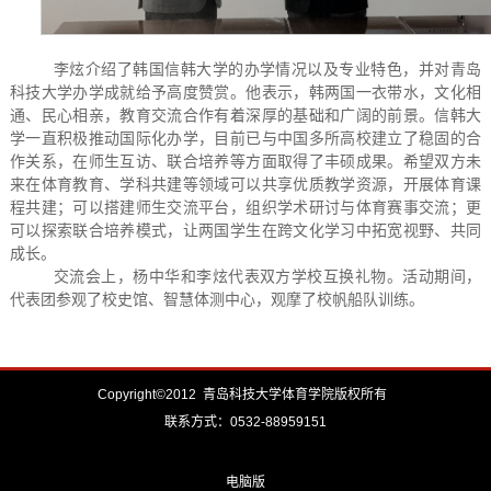
李炫介绍了韩国信韩大学的办学情况以及专业特色，并对青岛
科技大学办学成就给予高度赞赏。他表示，韩两国一衣带水，文化相
通、民心相亲，教育交流合作有着深厚的基础和广阔的前景。信韩大
学一直积极推动国际化办学，目前已与中国多所高校建立了稳固的合
作关系，在师生互访、联合培养等方面取得了丰硕成果。希望双方未
来在体育教育、学科共建等领域可以共享优质教学资源，开展体育课
程共建；可以搭建师生交流平台，组织学术研讨与体育赛事交流；更
可以探索联合培养模式，让两国学生在跨文化学习中拓宽视野、共同
成长。
交流会上
，
杨中华和李炫代表双方学校互换礼物。活动期间，
代表团参观了校史馆、智慧体测中心
，观摩了校帆船队训练。
Copyright©2012 青岛科技大学体育学院版权所有
联系方式：0532-88959151
电脑版