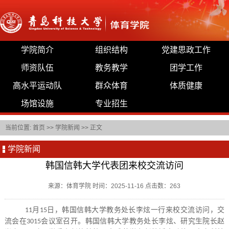
学院简介
组织结构
党建思政工作
师资队伍
教务教学
团学工作
高水平运动队
群众体育
体质健康
场馆设施
专业招生
当前位置:
首页
>>
学院新闻
>> 正文
学院新闻
韩国信韩大学代表团来校交流访问
来源：体育学院 时间：2025-11-16 点击数：
263
月
日，韩国信韩大学教务处长李炫一行来校交流访问，交
11
15
流会在
会议室召开。韩国信韩大学教务处长李炫、研究生院长赵
3015