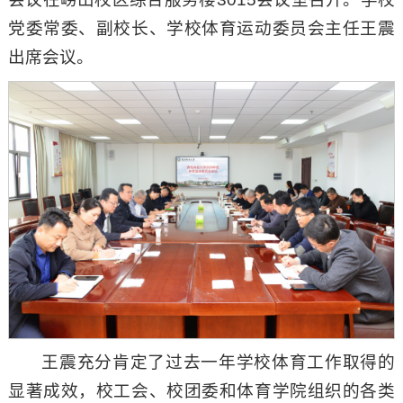
党委常委、副校长、学校体育运动委员会主任王震
出席会议。
王震充分肯定了过去一年学校体育工作取得的
显著成效，校工会、校团委和体育学院组织的各类