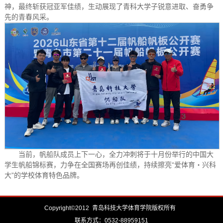
神，最终斩获冠亚军佳绩，生动展现了青科大学子锐意进取、奋勇争
先的青春风采。
当前，帆船队成员上下一心，全力冲刺将于十月份举行的中国大
学生帆船锦标赛，力争在全国赛场再创佳绩，持续擦亮“爱体育・兴科
大”的学校体育特色品牌。
Copyright©2012 青岛科技大学体育学院版权所有
联系方式：0532-88959151