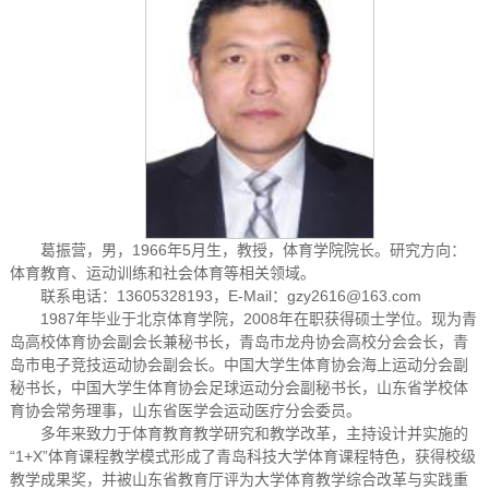
葛振营，男，1966年5月生，教授，体育学院院长。研究方向：
体育教育、运动训练和社会体育等相关领域。
联系电话：13605328193，E-Mail：gzy2616@163.com
1987年毕业于北京体育学院，2008年在职获得硕士学位。现为青
岛高校体育协会副会长兼秘书长，青岛市龙舟协会高校分会会长，青
岛市电子竞技运动协会副会长。中国大学生体育协会海上运动分会副
秘书长，中国大学生体育协会足球运动分会副秘书长，山东省学校体
育协会常务理事，山东省医学会运动医疗分会委员。
多年来致力于体育教育教学研究和教学改革，主持设计并实施的
“1+X”体育课程教学模式形成了青岛科技大学体育课程特色，获得校级
教学成果奖，并被山东省教育厅评为大学体育教学综合改革与实践重