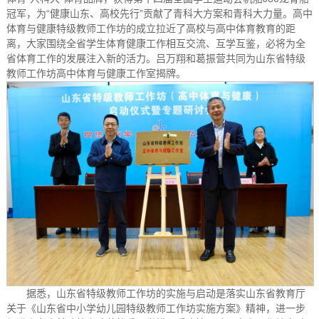
冠军，为“健康山东、高校先行”贡献了青科大方案和青科大力量。高中
体育与健康特级教师工作坊的成立拉近了高校与高中体育教育的距
离，大家围绕全省学生体育健康工作相互交流、互学互鉴，必将为全
省体育工作的发展注入新的活力。吕万翔和葛振营共同为山东省特级
教师工作坊高中体育与健康工作室揭牌。
据悉，山东省特级教师工作坊的实施与启动是落实山东省教育厅
关于《山东省中小学幼儿园特级教师工作坊实施方案》精神，进一步