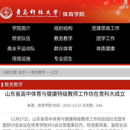
学院简介
组织结构
党建思政工作
师资队伍
教务教学
团学工作
高水平运动队
群众体育
体质健康
场馆设施
专业招生
当前位置:
首页
>>
教务教学
>> 正文
教务教学
山东省高中体育与健康特级教师工作坊在青科大成立
来源：体育学院 时间：2021-11-27 点击数：
634
11月27日，山东省高中体育与健康特级教师工作坊启动仪式暨专
题研讨会会议在体育学院301会议室隆重召开。校党委常委、副校长吕