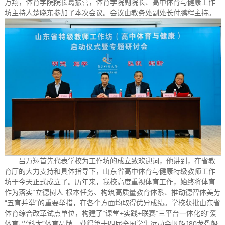
万翔，体育学院院长葛振营，体育学院副院长、高中体育与健康工作
坊主持人楚晓东参加了本次会议。会议由教务处副处长付鹏程主持。
吕万翔首先代表学校为工作坊的成立致欢迎词，他讲到，在省教
育厅的大力支持和具体指导下，山东省高中体育与健康特级教师工作
坊于今天正式成立了。历年来，我校高度重视体育工作，始终将体育
作为落实“立德树人”根本任务、构筑高质量教育体系、推动德智体美劳
“五育并举”的重要举措，在各个方面均取得优异成绩。学校获批山东省
体育综合改革试点单位，构建了“课堂+实践+联赛”三平台一体化的“爱
体育·兴科大”体育品牌，获得第十四届全国学生运动会帆船J80龙骨船