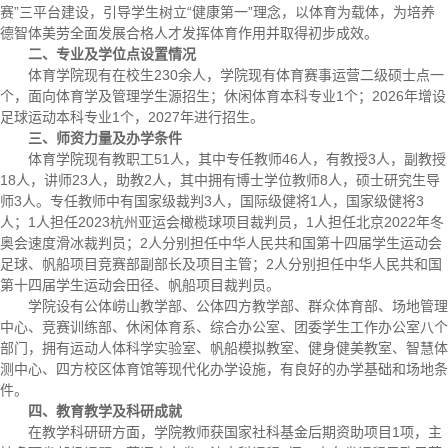
赛”三平台建设，引导学生树立“健康第一”理念，以体育为载体，为培养
德智体美劳全面发展合格人才发挥体育作用并取得初步成效。
二、专业及学位点设置情况
体育学院现有在校生230余人，学院现有体育赛事运营二级硕士点一
个，面向体育学及管理学生源招生；休闲体育本科专业1个；2026年增设
足球运动本科专业1个，2027年进行招生。
三、师
资力量
及
办学条件
体育学院现有教职工51人，其中专任教师46人，有教授3人，副教授
18人，讲师23人，助教2人，其中拥有博士学位教师8人，硕士研究生导
师3人。专任教师中有国家级裁判3人，国际级健将1人，国家级健将3
人；1人担任2023杭州亚运会橄榄球项目裁判员，1人担任北京2022年冬
奥会速度滑冰裁判员；2人分别担任中华人民共和国第十四届学生运动会
足球、帆船项目竞赛部副部长及项目主管；2人分别担任中华人民共和国
第十四届学生运动会田径、帆船项目裁判员。
学院设有公体崂山教学部、公体四方教学部、群众体育部、场地管理
中心、竞赛训练部、休闲体育系、综合办公室、团委学生工作办公室八个
部门，拥有运动人体科学实验室、帆船模拟教室、健身健美教室、智慧体
测中心、四方校区体育馆等现代化办学设施，有良好的办学基础和场地条
件。
四、教育教学及科研成就
在教学科研研方面，学院教师获国家社科基金后期资助项目1项，主