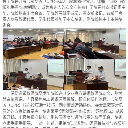
育学院特开展心肺复苏（CPR+AED）应急救护培训，让每一位参与者
都能手握“生命钥匙”，成为身边人的安全守护者！学院党总支书记杨中
华、院长张霄出席会议，学院领导班子成员、党支部书记、各部门负
责人以及教师代表、学生代表参加了本次培训，副院长孙中丰主持培
训会。
活动邀请校医院高术华院长选派专业急救讲师校医院刘文、张美
慧亲临授课，内容聚焦AED设备原理拆解、标准化操作流程、心肺复
苏（CPR）核心按压通气技巧，同步覆盖运动损伤、突发晕厥等常见
意外的应急处置要点。培训采用“理论精讲+实操实训”双轨模式：从设
备开机、电极片精准粘贴，到按压深度与通气节奏的协同配合，培训
老师手把手指导、一对一纠错，拒绝“纸上谈兵”，确保每位参与者都能