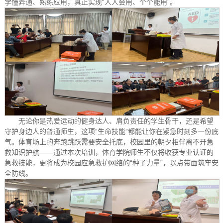
学懂弄通、熟练应用，真正实现“人人会用、个个能用”。
无论你是热爱运动的健身达人、肩负责任的学生骨干，还是希望
守护身边人的普通师生，这项“生命技能”都能让你在紧急时刻多一份底
气。体育场上的奔跑跳跃需要安全托底，校园里的朝夕相伴离不开急
救知识护航——通过本次培训，体育学院师生不仅将收获专业认证的
急救技能，更将成为校园应急救护网络的“种子力量”，以点带面筑牢安
全防线。