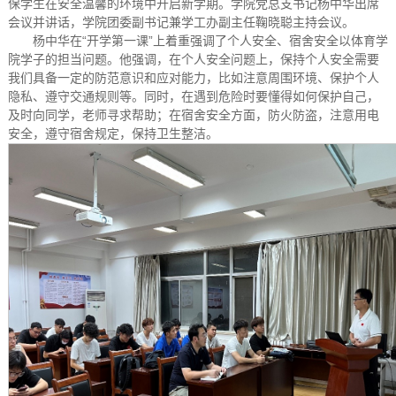
保学生在安全温馨的环境中开启新学期。学院党总支书记杨中华出席
会议并讲话，学院团委副书记兼学工办副主任鞠晓聪主持会议。
杨中华在“开学第一课”上着重强调了个人安全、宿舍安全以体育学
院学子的担当问题。他强调，在个人安全问题上，保持个人安全需要
我们具备一定的防范意识和应对能力，比如注意周围环境、保护个人
隐私、遵守交通规则等。同时，在遇到危险时要懂得如何保护自己，
及时向同学，老师寻求帮助；在宿舍安全方面，防火防盗，注意用电
安全，遵守宿舍规定，保持卫生整洁。