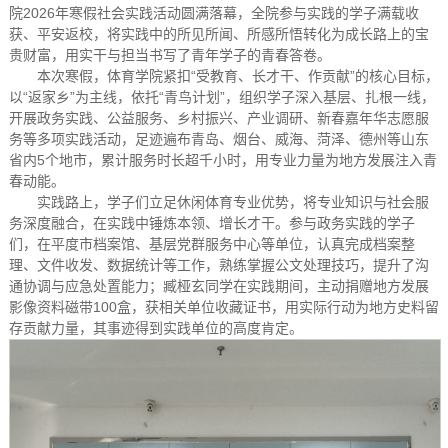
院2026年寒假社会实践活动圆满落幕，全院参与实践的学子满载收
获、平安返校，将实践中的所见所闻、所感所悟转化为成长路上的宝
贵财富，用实干与担当书写了青年学子的青春答卷。
本次寒假，体育学院紧扣“受教育、长才干、作贡献”的核心目标，
以“返家乡”为主线，依托“青鸟计划”，组织学子深入基层、扎根一线，
开展政务实践、公益服务、乡村振兴、产业调研、新春嘉年华志愿服
务等多项实践活动，足迹遍布青岛、烟台、威海、菏泽、德州等山东
省内5个地市，累计服务时长超千小时，用专业力量为地方发展注入青
春动能。
实践路上，学子们立足休闲体育专业优势，将专业知识与社会服
务深度融合，在实践中锤炼本领、增长才干。参与政务实践的学子
们，在平度市档案馆、基层党群服务中心等单位，认真完成档案整
理、文件收发、数据统计等工作，熟练掌握公文处理技巧，提升了沟
通协调与应急处置能力；臧桠玄同学在实践期间，主动捐赠地方发展
影像资料磁带100盒，获相关单位收藏证书，用实际行动为地方史料留
存贡献力量，其事迹得到实践单位的高度肯定。