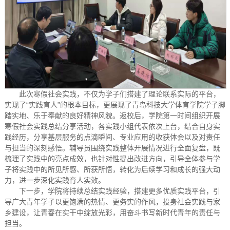
此次寒假社会实践，不仅为学子们搭建了理论联系实际的平台，
实现了“实践育人”的根本目标，更展现了青岛科技大学体育学院学子脚
踏实地、乐于奉献的良好精神风貌。返校后，学院第一时间组织开展
寒假社会实践总结分享活动，各实践小组代表依次上台，结合自身实
践经历，分享基层服务的点滴瞬间、专业应用的收获体会以及对责任
与担当的深刻感悟。辅导员围绕实践整体开展情况进行全面复盘，既
梳理了实践中的亮点成效，也针对性提出改进方向，引导全体参与学
子将实践中的所见所感、所获所悟，转化为后续学习和成长的强大动
力，进一步深化实践育人实效。
下一步，学院将持续总结实践经验，搭建更多优质实践平台，引
导广大青年学子以更饱满的热情、更务实的作风，投身社会实践与家
乡建设，让青春在实干中绽放光彩，用奋斗书写新时代青年的责任与
担当。