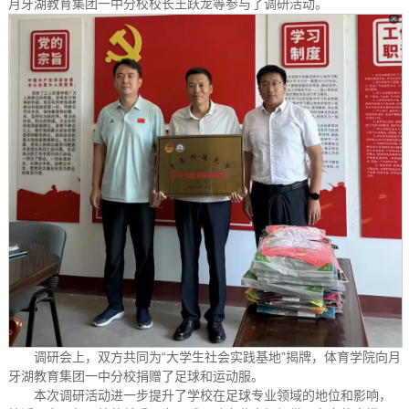
月牙湖教育集团一中分校校长王跃龙等参与了调研活动。
调研会上，双方共同为“大学生社会实践基地”揭牌，体育学院向月
牙湖教育集团一中分校捐赠了足球和运动服。
本次调研活动进一步提升了学校在足球专业领域的地位和影响，