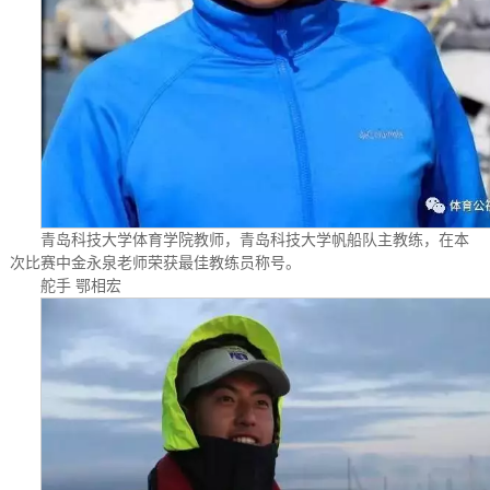
青岛科技大学体育学院教师，青岛科技大学帆船队主教练，在本
次比赛中金永泉老师荣获最佳教练员称号。
舵手 鄂相宏