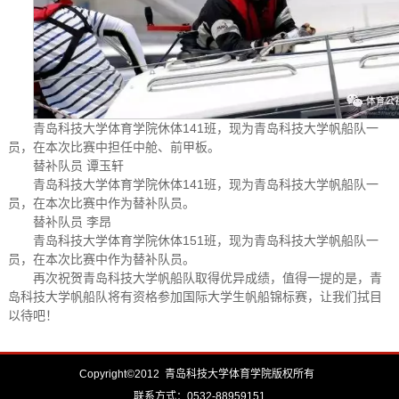
青岛科技大学体育学院休体141班，现为青岛科技大学帆船队一
员，在本次比赛中担任中舱、前甲板。
替补队员 谭玉轩
青岛科技大学体育学院休体141班，现为青岛科技大学帆船队一
员，在本次比赛中作为替补队员。
替补队员 李昂
青岛科技大学体育学院休体151班，现为青岛科技大学帆船队一
员，在本次比赛中作为替补队员。
再次祝贺青岛科技大学帆船队取得优异成绩，值得一提的是，青
岛科技大学帆船队将有资格参加国际大学生帆船锦标赛，让我们拭目
以待吧！
Copyright©2012 青岛科技大学体育学院版权所有
联系方式：0532-88959151