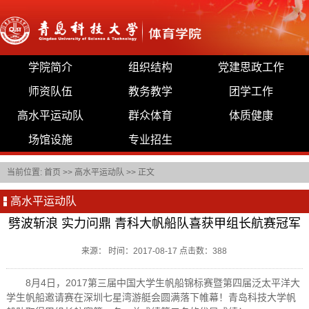
学院简介
组织结构
党建思政工作
师资队伍
教务教学
团学工作
高水平运动队
群众体育
体质健康
场馆设施
专业招生
当前位置:
首页
>>
高水平运动队
>> 正文
高水平运动队
劈波斩浪 实力问鼎 青科大帆船队喜获甲组长航赛冠军
来源： 时间：2017-08-17 点击数：
388
8月4日，2017第三届中国大学生帆船锦标赛暨第四届泛太平洋大
学生帆船邀请赛在深圳七星湾游艇会圆满落下帷幕！青岛科技大学帆