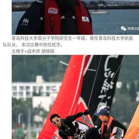
青岛科技大学高分子学院研究生一年级，曾任青岛科技大学帆船
队队长， 本次比赛中担任舵手。
主缭手+战术师 胡晓琛