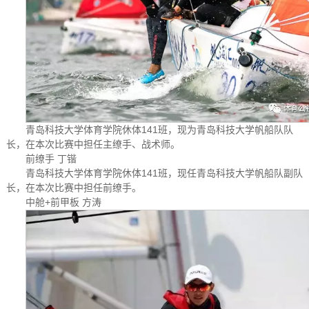
青岛科技大学体育学院休体141班，现为青岛科技大学帆船队队
长，在本次比赛中担任主缭手、战术师。
前缭手 丁锴
青岛科技大学体育学院休体141班，现任青岛科技大学帆船队副队
长，在本次比赛中担任前缭手。
中舱+前甲板 方涛