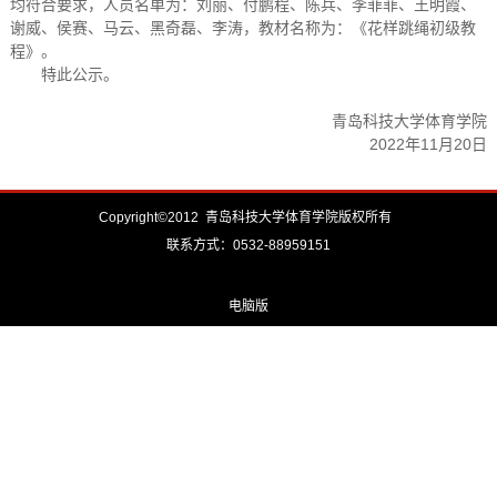
均符合要求，人员名单为：刘丽、付鹏程、陈兵、李菲菲、王明霞、
谢威、侯赛、马云、黑奇磊、李涛，教材名称为：《花样跳绳初级教
程》。
特此公示。
青岛科技大学体育学院
2022年11月20日
Copyright©2012 青岛科技大学体育学院版权所有
联系方式：0532-88959151
电脑版