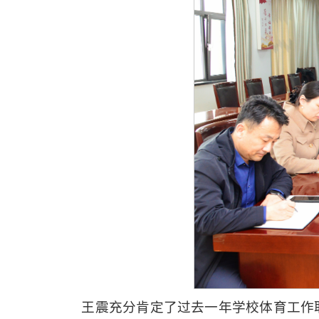
王震充分肯定了过去一年学校体育工作