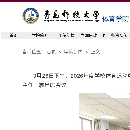
首页
学院简介
组织结构
党建思政工作
师资队伍
当前位置：
首页
学院新闻
正文
>
>
3月26日下午，2026年度学校体育
主任王震出席会议。