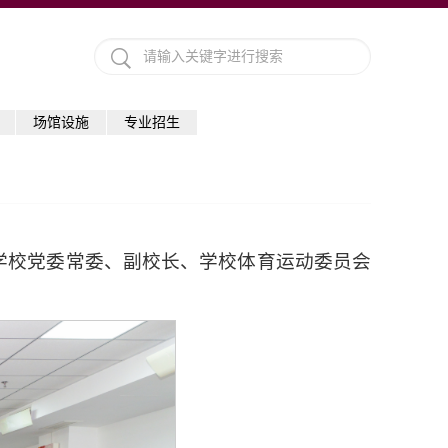
场馆设施
专业招生
。学校党委常委、副校长、学校体育运动委员会