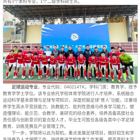
共有3个本科专业，1个二级学科硕士点。
足球运动专业
，专业代码：040214TK，学科门类：教育学，授予
教育学学士学位。该专业依托学校体育学院进行人才培养，系统融合
运动科学基本原理与足球专项知识，深度挖掘足球“育人”功能，注重培
养学生高水平竞技能力、执教能力、批判性思维与终身学习能力，塑
造懂理论、能示范、会教学、善研究的综合素养，培养具备高度社会
责任感与创新意识的复合型人才，毕业生可胜任各级各类中小学足球
教育、训练竞赛及产业管理工作。
下一步，学院将以此为契机，重点发展足球项目，做好招生和学
生培养及人才保障工作，持续推进学校体育工作发展，擦亮青科大足