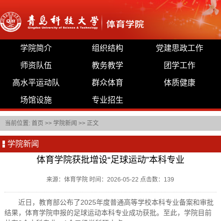
学院简介
组织结构
党建思政工作
师资队伍
教务教学
团学工作
高水平运动队
群众体育
体质健康
场馆设施
专业招生
当前位置:
首页
>>
学院新闻
>> 正文
学院新闻
体育学院获批增设“足球运动”本科专业
来源：体育学院 时间：2026-05-22 点击数：
139
近日，教育部公布了2025年度普通高等学校本科专业备案和审批
结果，体育学院申报的足球运动本科专业成功获批。至此，学院目前