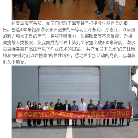
在青岛海军某部，党员们听取了海军某号打捞救生船官兵的报
告。创造480米饱和潜水亚洲记录的一等功臣叶永利、孙志江，以坚强
的毅力和大无畏的勇气，克服呼吸阻力、头部眩晕等不良反应，为祖
国挑战人类极限，使我国成为世界上第九个掌握突破400米深度、潜水
员直接暴露在高压环境下作业技术的国家。“共产党员下头水”的先锋精
神和“关键时刻以命换命”的牺牲精神，感动着参加活动的党员，心潮澎
湃久不能复。