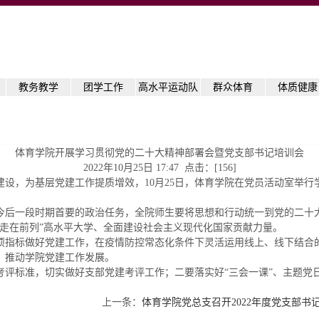
教务教学
团学工作
高水平运动队
群众体育
体质健康
体育学院开展学习贯彻党的二十大精神部署会暨党支部书记培训会
2022年10月25日 17:47 点击：[
156
]
设，为基层党建工作提质增效，10月25日，体育学院在党员活动室举
今后一段时期首要的政治任务，全院师生要将思想和行动统一到党的二十
走在前列”高水平大学、全面建设社会主义现代化国家贡献力量。
项指标做好党建工作，在疫情防控常态化条件下灵活运用线上、线下结合
，推动学院党建工作发展。
评标准，切实做好支部党建考评工作；二要落实好“三会一课”、主题党
上一条：
体育学院党总支召开2022年度党支部书