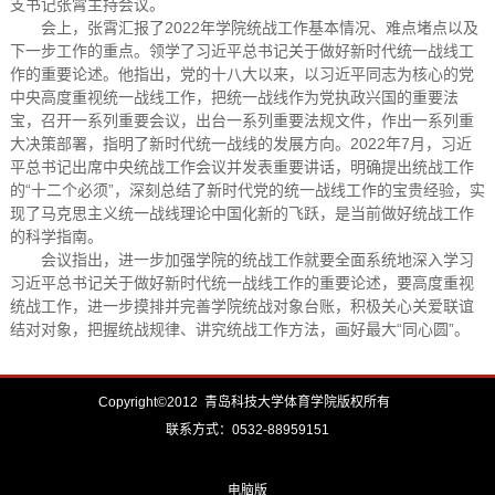
支书记张霄主持会议。
会上，张霄汇报了2022年学院统战工作基本情况、难点堵点以及
下一步工作的重点。领学了习近平总书记关于做好新时代统一战线工
作的重要论述。他指出，党的十八大以来，以习近平同志为核心的党
中央高度重视统一战线工作，把统一战线作为党执政兴国的重要法
宝，召开一系列重要会议，出台一系列重要法规文件，作出一系列重
大决策部署，指明了新时代统一战线的发展方向。2022年7月，习近
平总书记出席中央统战工作会议并发表重要讲话，明确提出统战工作
的“十二个必须”，深刻总结了新时代党的统一战线工作的宝贵经验，实
现了马克思主义统一战线理论中国化新的飞跃，是当前做好统战工作
的科学指南。
会议指出，进一步加强学院的统战工作就要全面系统地深入学习
习近平总书记关于做好新时代统一战线工作的重要论述，要高度重视
统战工作，进一步摸排并完善学院统战对象台账，积极关心关爱联谊
结对对象，把握统战规律、讲究统战工作方法，画好最大“同心圆”。
Copyright©2012 青岛科技大学体育学院版权所有
联系方式：0532-88959151
电脑版