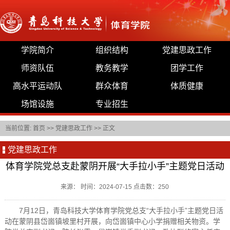
学院简介
组织结构
党建思政工作
师资队伍
教务教学
团学工作
高水平运动队
群众体育
体质健康
场馆设施
专业招生
当前位置:
首页
>>
党建思政工作
>> 正文
党建思政工作
体育学院党总支赴蒙阴开展“大手拉小手”主题党日活动
来源： 时间：2024-07-15 点击数：
250
7月12日，青岛科技大学体育学院党总支“大手拉小手”主题党日活
动在蒙阴县岱崮镇坡里村开展，向岱崮镇中心小学捐赠相关物资。学