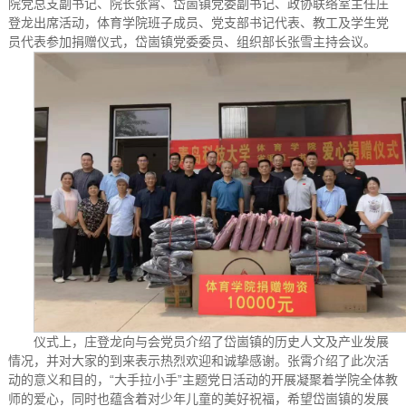
院党总支副书记、院长张霄、岱崮镇党委副书记、政协联络室主任庄
登龙出席活动，体育学院班子成员、党支部书记代表、教工及学生党
员代表参加捐赠仪式，岱崮镇党委委员、组织部长张雪主持会议。
仪式上，庄登龙向与会党员介绍了岱崮镇的历史人文及产业发展
情况，并对大家的到来表示热烈欢迎和诚挚感谢。张霄介绍了此次活
动的意义和目的，“大手拉小手”主题党日活动的开展凝聚着学院全体教
师的爱心，同时也蕴含着对少年儿童的美好祝福，希望岱崮镇的发展