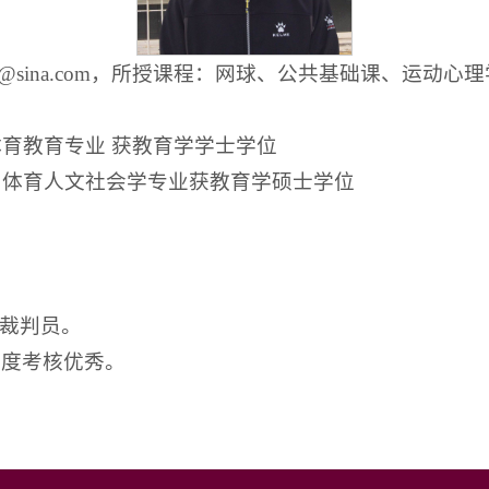
1@sina.com，所授课程：网球、公共基础课、运动心
育系 体育教育专业 获教育学学士学位
体育学院 体育人文社会学专业获教育学硕士学位
球裁判员。
年度考核优秀。