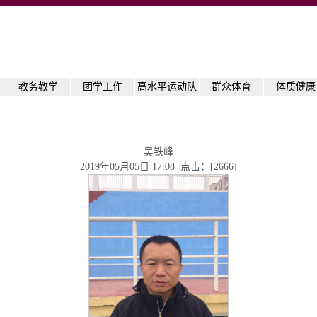
教务教学
团学工作
高水平运动队
群众体育
体质健康
吴铁峰
2019年05月05日 17:08 点击：[
2666
]