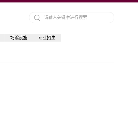
场馆设施
专业招生