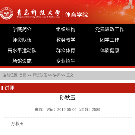
学院简介
组织结构
党建思政工作
师资队伍
教务教学
团学工作
高水平运动队
群众体育
体质健康
场馆设施
专业招生
当前位置:
首页
>>
师资队伍
>>
讲师
>> 正文
讲师
孙秋玉
来源： 时间：2019-05-06 点击数：
2589
孙秋玉