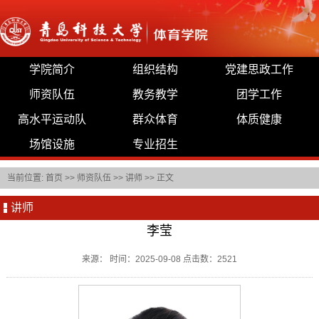
学院简介
组织结构
党建思政工作
师资队伍
教务教学
团学工作
高水平运动队
群众体育
体质健康
场馆设施
专业招生
当前位置:
首页
>>
师资队伍
>>
讲师
>> 正文
讲师
李莹
来源： 时间：2025-09-08 点击数：
2521