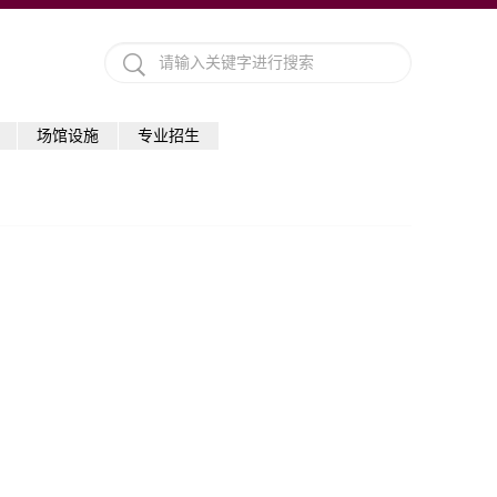
场馆设施
专业招生