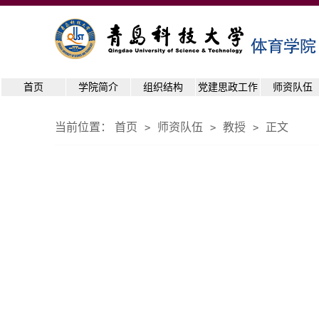
首页
学院简介
组织结构
党建思政工作
师资队伍
当前位置：
首页
师资队伍
教授
正文
>
>
>