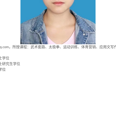
，所授课程：武术套路、太极拳、运动训练、体育营销、应用文写
q.com
士学位
士研究生学位
学位