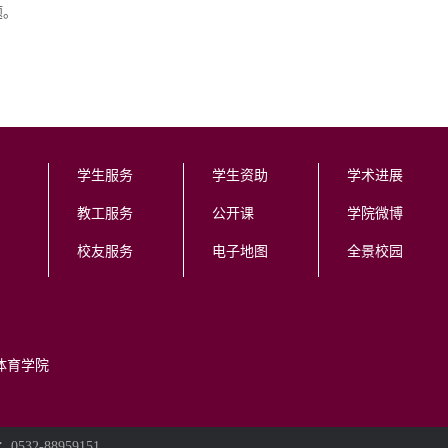
题
。
学生服务
学生资助
学术进展
教工服务
公开课
学院微博
校友服务
电子地图
全景校园
体育学院
32-88959151