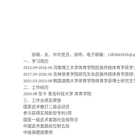
徐萌，女，中共党员，讲师，电子邮箱：
1283663926@q
一、学习简历
河南理工大学体育学院民族传统体育学获学
2012.09-2016.06
吉林体育学院研究生处民族传统体育学获硕
2017.09-2020.06
韩国湖南大学体育学院体育学获博士研究生
2021.03-2023.08
二、工作经历
至今 青岛科技大学 体育学院
2024.08-
三、工作业绩及荣誉
国家武术散打二级运动员
参与获得实用新型专利
项
3
国家一级武术套路社会指导员
中国武术套路段位制五段
中级保健按摩师