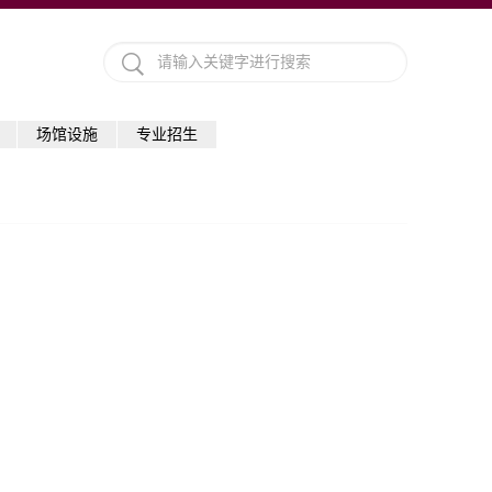
场馆设施
专业招生