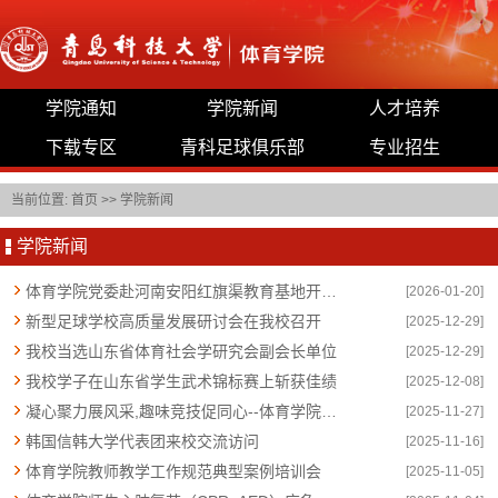
学院通知
学院新闻
人才培养
下载专区
青科足球俱乐部
专业招生
当前位置:
首页
>>
学院新闻
学院新闻
体育学院党委赴河南安阳红旗渠教育基地开展学习活动
[2026-01-20]
新型足球学校高质量发展研讨会在我校召开
[2025-12-29]
我校当选山东省体育社会学研究会副会长单位
[2025-12-29]
我校学子在山东省学生武术锦标赛上斩获佳绩
[2025-12-08]
凝心聚力展风采,趣味竞技促同心--体育学院职工趣味比赛暨掼蛋挑战赛顺利启幕
[2025-11-27]
韩国信韩大学代表团来校交流访问
[2025-11-16]
体育学院教师教学工作规范典型案例培训会
[2025-11-05]