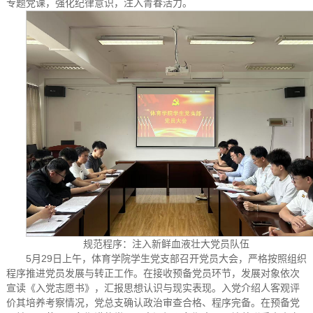
专题党课，强化纪律意识，注入青春活力。
规范程序：注入新鲜血液壮大党员队伍
5月29日上午，体育学院学生党支部召开党员大会，严格按照组织
程序推进党员发展与转正工作。在接收预备党员环节，发展对象依次
宣读《入党志愿书》，汇报思想认识与现实表现。入党介绍人客观评
价其培养考察情况，党总支确认政治审查合格、程序完备。在预备党