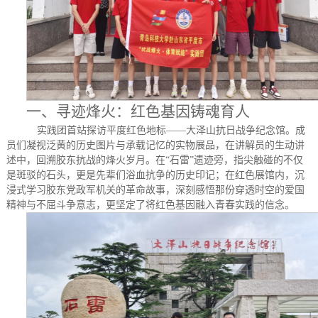
一、寻迹烽火：红色基因铸魂育人
实践团首站探访平度红色地标
——大泽山抗日战争纪念馆。成
员们凝视泛黄的历史图片与承载记忆的实物展品，在讲解员的生动讲
述中，回溯胶东抗战的烽火岁月。在“石雷”遗迹旁，指尖触碰的不仅
是斑驳的石头，更是先辈们浴血抗争的历史印记；在红色展馆内，沉
浸式学习胶东党政军机关的革命故事，深刻感悟那份穿透时空的爱国
精神与不屈斗争意志，更坚定了将红色基因融入青春实践的信念。