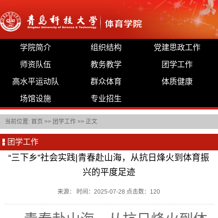
学院简介
组织结构
党建思政工作
师资队伍
教务教学
团学工作
高水平运动队
群众体育
体质健康
场馆设施
专业招生
当前位置:
首页
>>
团学工作
>> 正文
团学工作
“三下乡”社会实践|青春赴山海，从抗日烽火到体育振
兴的平度足迹
来源： 时间：2025-07-28 点击数：
120