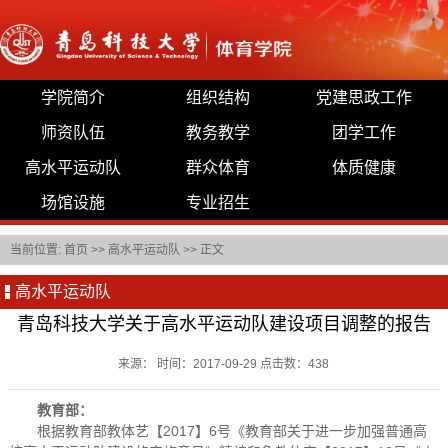
学院简介
组织结构
党建思政工作
师资队伍
教务教学
团学工作
高水平运动队
群众体育
体质健康
场馆设施
专业招生
当前位置:
首页
>>
高水平运动队
>> 正文
高水平运动队
青岛科技大学关于高水平运动队建设项目调整的报告
来源： 时间：2017-09-29 点击数：
438
教育部：
根据教育部教体艺【2017】6号《教育部关于进一步加强普通高