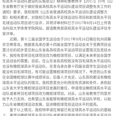
校高水平运动队建设的实施意见》精神和鲁教体字【2017】10号《山
东省教育厅关于做好我省高校高水平运动队建设项目调整有关工作的
通知》要求，我校按照《山东省普通高校高水平运动队建设调整方
案》和相关要求，对我校已有高水平足球运动队项目和新增高水平羽
毛球运动队项目进行自评，并将评审材料已于2017年8月14日上传青
岛科技大学体育学院网站，提请教育部高校高水平运动队建设评估专
家评审。
近期，第十三届全国学生运动会于2017年9月16日晚在杭州闭幕
并交棒青岛，根据青岛承办第十四届全国学生运动会关于竞赛项目设
置讨论的初步意见和山东省各高校高水平运动项目设置情况及竞技水
平，我校有意将羽毛球项目改为橄榄球项目，以满足未来参加全国学
生运动会的需要。目前，在山东省各高校既没有羽毛球高水平运动队
也没有橄榄球高水平运动队、在青岛承办第十四届全国学生运动会可
能没有羽毛球项目，有可能设置橄榄球项目的情况下，考虑到山东省
在全国橄榄球比赛中成绩突出，后备人才充足，山东高校都没有橄榄
球高水平运动队的情况，我校愿意充分利用现有资源和条件，承担起
山东省大学生橄榄球运动项目发展的重任，申请增设橄榄球高水平运
动队或者将羽毛球项目改为橄榄球项目。对此，山东省教育厅同意并
给予大力支持，也希望山东省能够有橄榄球高水平运动队学校，以助
力山东省橄榄球运动发展，促进橄榄球竞技运动水平的提高。
鉴于以上情况，我校特申请在保留已有足球高水平运动队的基础
上，再增设橄榄球高水平运动队或者将前面申请的羽毛球高水平运动