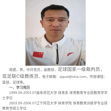
足球国家一级裁判员，
周建，男，中共党员，副教授，
亚足联C级教练员
，电子邮箱：zjqust@sina.com，所授课程：
篮球、足球等。
一、学习简历
1999.09-2003.07曲阜师范大学 体育系 体育教育专业获教育学学
士学位
2003.09-2006.07辽宁师范大学 体育学院 体育教育训练学专业获
教育学硕士学位